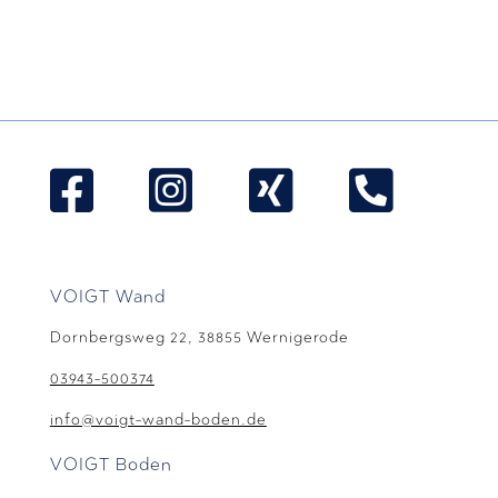




VOIGT Wand
Dornbergsweg 22, 38855 Wernigerode
03943-500374
info@voigt-wand-boden.de
VOIGT Boden