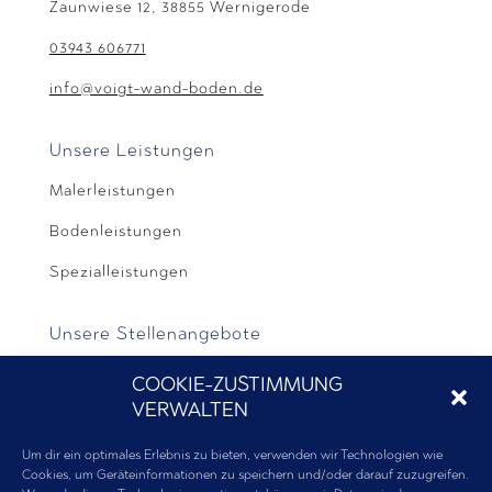
Zaunwiese 12,
38855 Wernigerode
03943 606771
info@voigt-wand-boden.de
Unsere Leistungen
Malerleistungen
Bodenleistungen
Spezialleistungen
Unsere Stellenangebote
Maler und Lackierer (m/w/d)
COOKIE-ZUSTIMMUNG
VERWALTEN
Bodenleger (m/w/d)
Parkettleger (m/w/d)
Um dir ein optimales Erlebnis zu bieten, verwenden wir Technologien wie
Cookies, um Geräteinformationen zu speichern und/oder darauf zuzugreifen.