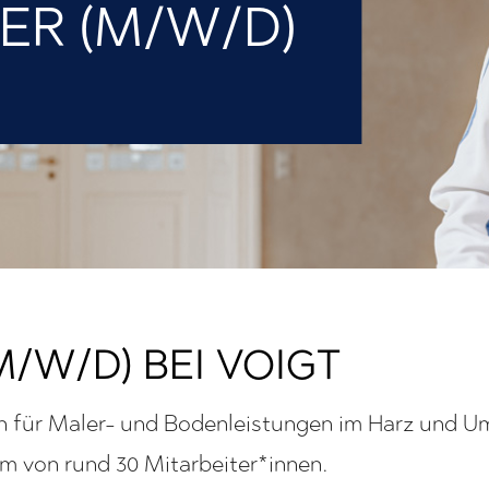
ER (M/W/D)
/W/D) BEI VOIGT
n für Maler- und Bodenleistungen im Harz und U
am von rund 30 Mitarbeiter*innen.