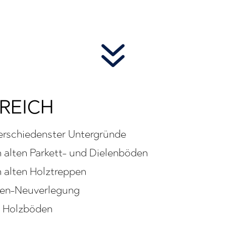
7
REICH
erschiedenster Untergründe
 alten Parkett- und Dielenböden
 alten Holztreppen
elen-Neuverlegung
n Holzböden