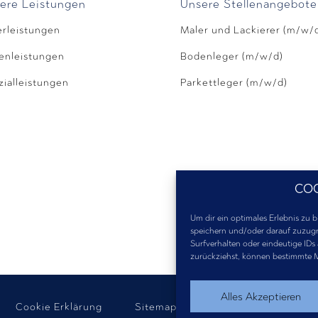
ere Leistungen
Unsere Stellenangebote
erleistungen
Maler und Lackierer (m/w/
enleistungen
Bodenleger (m/w/d)
ialleistungen
Parkettleger (m/w/d)
CO
Um dir ein optimales Erlebnis zu
speichern und/oder darauf zuzugr
Surfverhalten oder eindeutige IDs
zurückziehst, können bestimmte 
Alles Akzeptieren
Cookie Erklärung
Sitemap
Barrierefreih