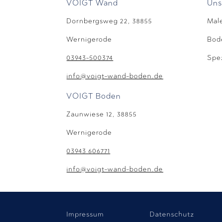
VOIGT Wand
Uns
Dornbergsweg 22, 38855
Mal
Wernigerode
Bod
03943-500374
Spez
info@voigt-wand-boden.de
VOIGT Boden
Zaunwiese 12,
38855
Wernigerode
03943 606771
info@voigt-wand-boden.de
Impressum
Datenschutz