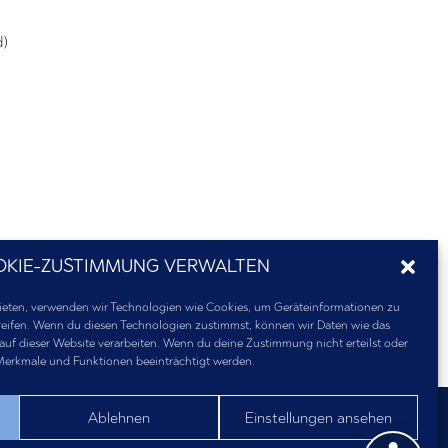
d)
OKIE-ZUSTIMMUNG VERWALTEN
 bieten, verwenden wir Technologien wie Cookies, um Geräteinformationen zu
eifen. Wenn du diesen Technologien zustimmst, können wir Daten wie das
 auf dieser Website verarbeiten. Wenn du deine Zustimmung nicht erteilst oder
Merkmale und Funktionen beeinträchtigt werden.
Ablehnen
Einstellungen ansehen
eitserkläru