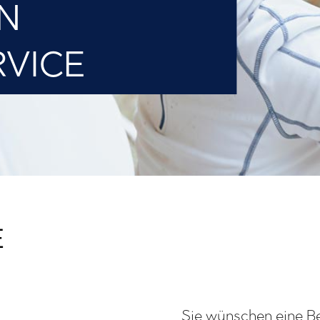
N
VICE
E
Sie wünschen eine B